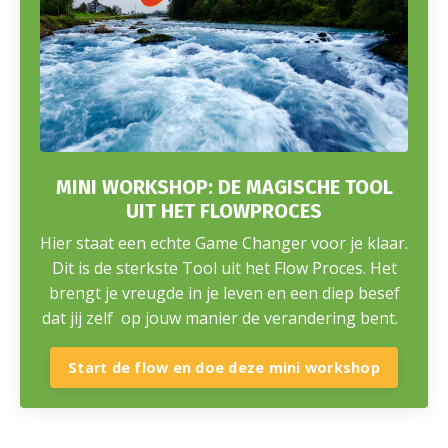
MINI WORKSHOP: DE MAGISCHE TOOL
UIT HET FLOWPROCES
Hier staat een echte Game Changer voor je klaar.
Dit is de sterkste Tool uit het Flow Proces. Het
brengt je vreugde in je leven en een diep besef
dat jij zelf op jouw manier de verandering bent.
Start de flow en doe deze mini workshop